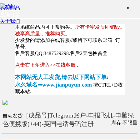
购买商品
查询订单
关于我们
本系统商品均可正常购买。
所有卡密发后即销毁。
独享高质量，推荐购买。
少发货的请添加在线客服//或留下可联系邮箱+订
单号.
售后客服QQ:3487529298.售后2天包换首登
点击右下角进入>>在线客服
.
本网站无人工发货,请去以下网站下单:
永久域名➡www.jianpuyun.com
按CTRL+D收
藏本站.
[成品号]Telegram账户-电报飞机-电脑绿
自动发货
库存:不限量
色便携版(+44)-英国电话号码注册