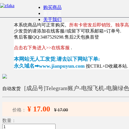
购买商品
查询订单
关于我们
本系统商品均可正常购买。
所有卡密发后即销毁。独享高
少发货的请添加在线客服//或留下可联系邮箱+订单号.
售后客服QQ:3487529298.售后2天包换首登
点击右下角进入>>在线客服
.
本网站无人工发货,请去以下网站下单:
永久域名➡www.jianpuyun.com
按CTRL+D收藏本站.
[成品号]Telegram账户-电报飞机-电脑
自动发货
¥ 17.00
价格：
¥ 17.00
数量：