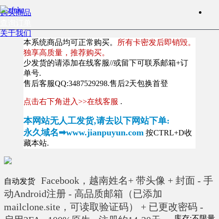
购买商品
查询订单
关于我们
本系统商品均可正常购买。
所有卡密发后即销毁。
独享高质量，推荐购买。
少发货的请添加在线客服//或留下可联系邮箱+订
单号.
售后客服QQ:3487529298.售后2天包换首登
点击右下角进入>>在线客服
.
本网站无人工发货,请去以下网站下单:
永久域名➡www.jianpuyun.com
按CTRL+D收
藏本站.
Facebook，越南姓名+ 带头像 + 封面 - 手
自动发货
动Android注册 - 高品质邮箱（已添加
mailclone.site，可读取验证码） + 已更改密码 -
库存:不限量