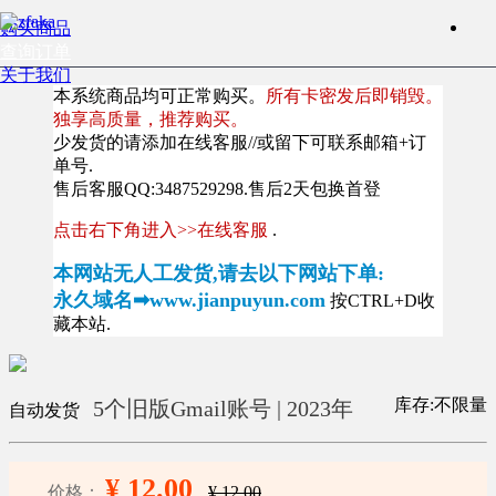
购买商品
查询订单
关于我们
本系统商品均可正常购买。
所有卡密发后即销毁。
独享高质量，推荐购买。
少发货的请添加在线客服//或留下可联系邮箱+订
单号.
售后客服QQ:3487529298.售后2天包换首登
点击右下角进入>>在线客服
.
本网站无人工发货,请去以下网站下单:
永久域名➡www.jianpuyun.com
按CTRL+D收
藏本站.
库存:不限量
5个旧版Gmail账号 | 2023年
自动发货
¥ 12.00
价格：
¥ 12.00